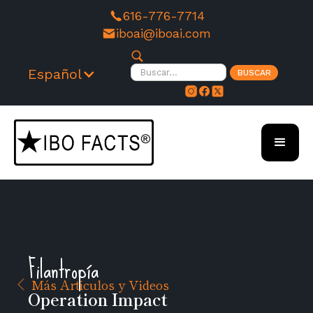
616-776-7714
iboai@iboai.com
Español
Filantropía
Más Artículos y Videos
Operation Impact